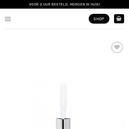
Skip
VOOR 2 UUR BESTELD, MORGEN IN HUIS!
to
content
SHOP
Add to
wishlist