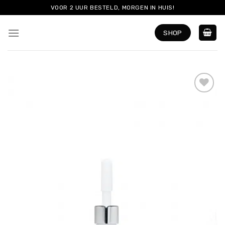
Skip
VOOR 2 UUR BESTELD, MORGEN IN HUIS!
to
content
SHOP
Add to
wishlist