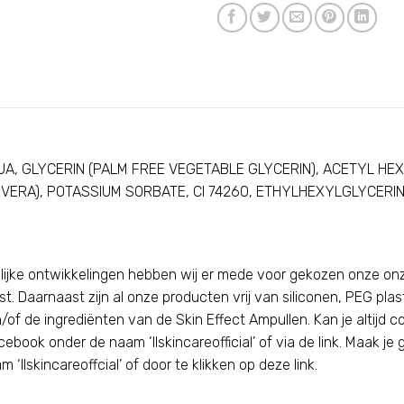
UA, GLYCERIN (PALM FREE VEGETABLE GLYCERIN), ACETYL HE
 VERA), POTASSIUM SORBATE, CI 74260, ETHYLHEXYLGLYCER
ijke ontwikkelingen hebben wij er mede voor gekozen onze onz
. Daarnaast zijn al onze producten vrij van siliconen, PEG plas
of de ingrediënten van de Skin Effect Ampullen. Kan je altijd
cebook onder de naam ‘llskincareofficial’ of via de
link
. Maak je
‘llskincareoffcial’ of door te klikken op deze
link
.
i i i i i i i i i i