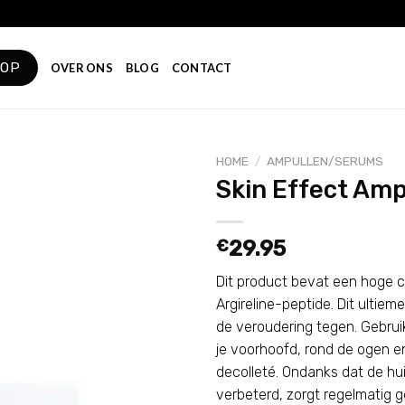
HOP
OVER ONS
BLOG
CONTACT
HOME
/
AMPULLEN/SERUMS
Skin Effect Amp
Add to
wishlist
€
29.95
Dit product bevat een hoge 
Argireline-peptide. Dit ultiem
de veroudering tegen. Gebrui
je voorhoofd, rond de ogen e
decolleté. Ondanks dat de hui
verbeterd, zorgt regelmatig g