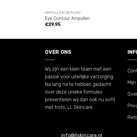
AMPULLEN/SERUMS
Eye Contour Ampullen
€
29.95
OVER ONS
INF
Wij zijn een klein team met een
Con
passie voor uiterlijke verzorging.
Mijn
Na lang na te hebben gedacht
over deze unieke formules
Ove
presenteren wij dan ook nu echt
Priv
met trots, LL Skincare.
Reto
info@llskincare.nl