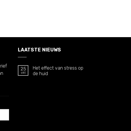
LAATSTE NIEUWS
rief
Het effect van stress op
25
an
okt
de huid