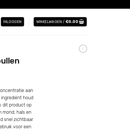
INLOGGEN
WINKELWAGEN /
€
0.00
ullen
concentratie aan
e ingrediënt houd
k dit product op
n mond, hals en
d snel zichtbaar
ebruik voor een