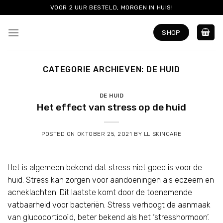
Skip
VOOR 2 UUR BESTELD, MORGEN IN HUIS!
to
content
SHOP
CATEGORIE ARCHIEVEN:
DE HUID
DE HUID
Het effect van stress op de huid
POSTED ON
OKTOBER 25, 2021
BY
LL SKINCARE
Het is algemeen bekend dat stress niet goed is voor de
huid. Stress kan zorgen voor aandoeningen als eczeem en
acneklachten. Dit laatste komt door de toenemende
vatbaarheid voor bacteriën. Stress verhoogt de aanmaak
van glucocorticoïd, beter bekend als het ‘stresshormoon’.