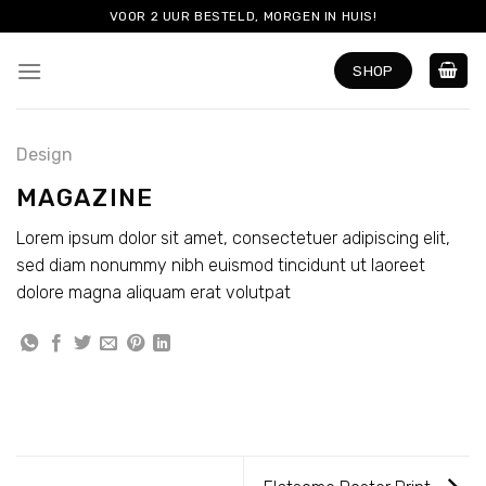
Skip
VOOR 2 UUR BESTELD, MORGEN IN HUIS!
to
content
SHOP
Design
MAGAZINE
Lorem ipsum dolor sit amet, consectetuer adipiscing elit,
sed diam nonummy nibh euismod tincidunt ut laoreet
dolore magna aliquam erat volutpat